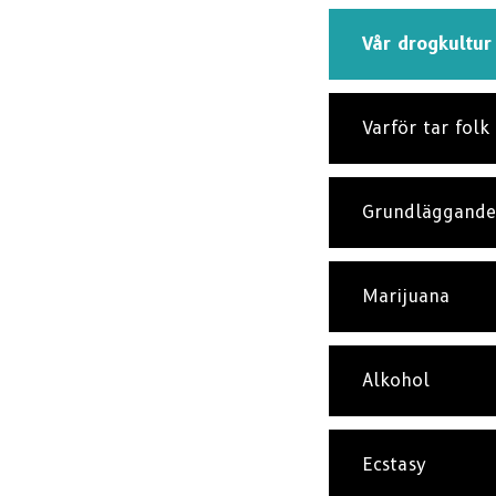
Vår drogkultur
Varför tar folk
Grundläggande
Marijuana
Alkohol
Ecstasy