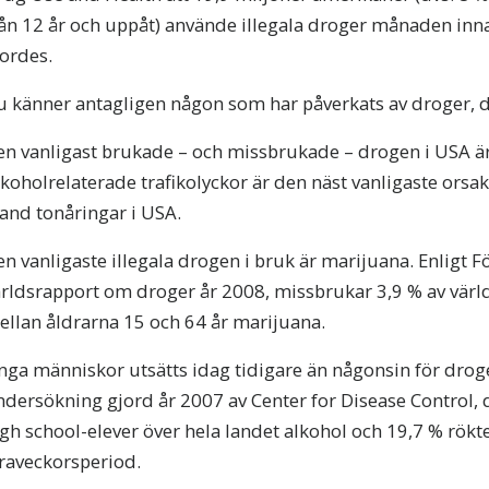
rån 12 år och uppåt) använde illegala droger månaden in
ordes.
 känner antagligen någon som har påverkats av droger, dir
en vanligast brukade – och missbrukade – drogen i USA är
koholrelaterade trafikolyckor är den näst vanligaste orsake
and tonåringar i USA.
n vanligaste illegala drogen i bruk är marijuana. Enligt 
ärldsrapport om droger år 2008, missbrukar 3,9 % av värl
ellan åldrarna 15 och 64 år marijuana.
ga människor utsätts idag tidigare än någonsin för droge
dersökning gjord år 2007 av Center for Disease Control, 
gh school-elever över hela landet alkohol och 19,7 % rök
yraveckorsperiod.