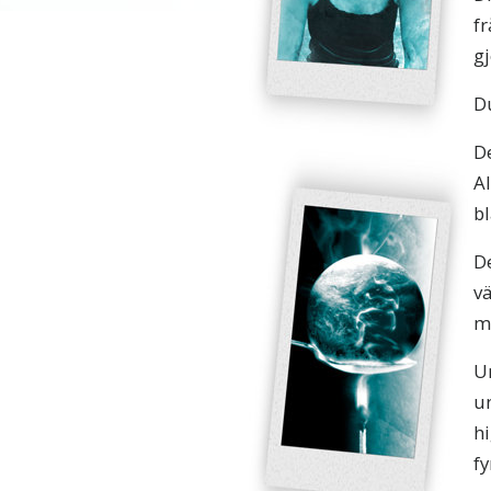
f
gj
Du
D
Al
bl
De
v
m
Un
un
hi
f