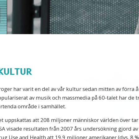
KULTUR
oger har varit en del av vår kultur sedan mitten av förra
pulariserat av musik och massmedia på 60-talet har de tr
artenda område i samhället.
t uppskattas att 208 miljoner människor världen över tar i
SA visade resultaten från 2007 års undersökning gjord av
ug Use and Health att 19,9 miljoner amerikaner (dvs. 8 %