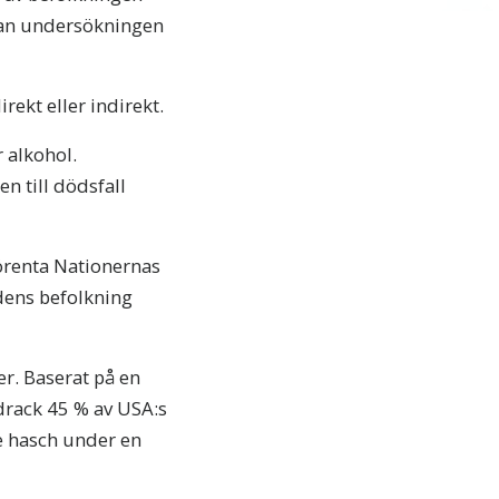
nan undersökningen
ekt eller indirekt.
 alkohol.
n till dödsfall
Förenta Nationernas
dens befolkning
r. Baserat på en
drack 45 % av USA:s
te hasch under en