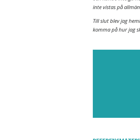
inte vistas på allmän
Till slut blev jag h
komma på hur jag sk
PREN
Prenu
nyheter