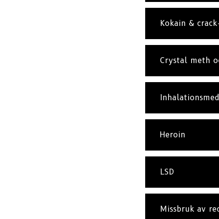
Kokain & crack
Crystal meth 
Inhalationsmed
Heroin
LSD
Missbruk av r