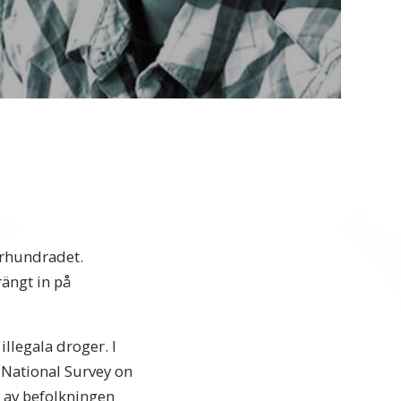
Video
 århundradet.
ängt in på
llegala droger. I
 National Survey on
 av befolkningen