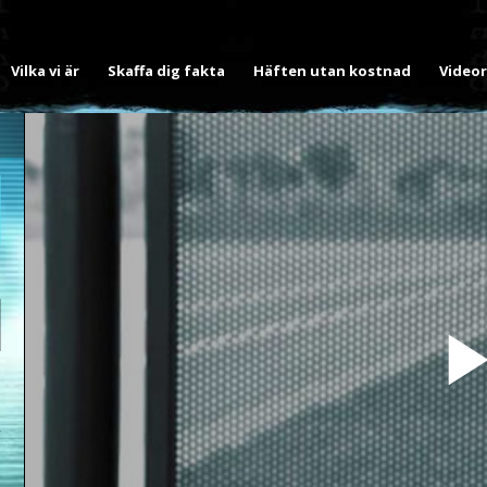
Vilka vi är
Skaffa dig fakta
Häften utan kostnad
Videor