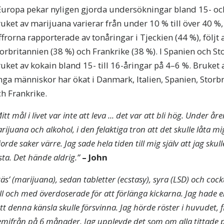
Europa pekar nyligen gjorda undersökningar bland 15- och
uket av marijuana varierar från under 10 % till över 40 
ffrorna rapporterade av tonåringar i Tjeckien (44 %), följt 
orbritannien (38 %) och Frankrike (38 %). I Spanien och St
uket av kokain bland 15- till 16-åringar på 4–6 %. Bruket
ga människor har ökat i Danmark, Italien, Spanien, Storb
h Frankrike.
itt mål i livet var inte att leva ... det var att bli hög. Under å
, marijuana och alkohol, i den felaktiga tron att det skulle lå
de saker värre. Jag sade hela tiden till mig själv att jag skulle
sta. Det hände aldrig.”
– John
s’ (marijuana), sedan tabletter (ecstasy), syra (LSD) och cockt
ill och med överdoserade för att förlänga kickarna. Jag hade e
att denna känsla skulle försvinna. Jag hörde röster i huvudet, 
emifrån på 6 månader. Jag upplevde det som om alla tittade 