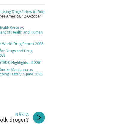
RERA
ld Using Drugs? How to Find
Free America, 12 October
ealth Services
J TACK
ment of Health and Human
e World Drug Report 2008
for Drugs and Drug
2008
 (TEDS) Highlights—2006”
Smoke Marijuana as
pping Faster,” 5 June 2008
NÄSTA
folk droger?