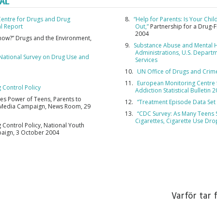
AL
PRENUME
entre for Drugs and Drug
“Help for Parents: Is Your Chi
l Report
Out,”
Partnership for a Drug-
2004
Know?” Drugs and the Environment,
Substance Abuse and Mental H
NE
Administrations, U.S. Depart
 National Survey on Drug Use and
Services
UN Office of Drugs and Crim
European Monitoring Centre 
g Control Policy
Addiction Statistical Bulletin 
ses Power of Teens, Parents to
“Treatment Episode Data Set
 Media Campaign, News Room, 29
“CDC Survey: As Many Teens 
Cigarettes, Cigarette Use Dro
g Control Policy, National Youth
aign, 3 October 2004
Varför tar 