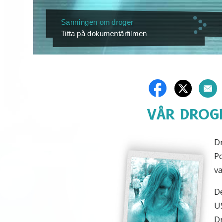
Sanningen om droger
Titta på dokumentärfilmen
VÅR DROG
Dr
Po
v
De
U
Dr