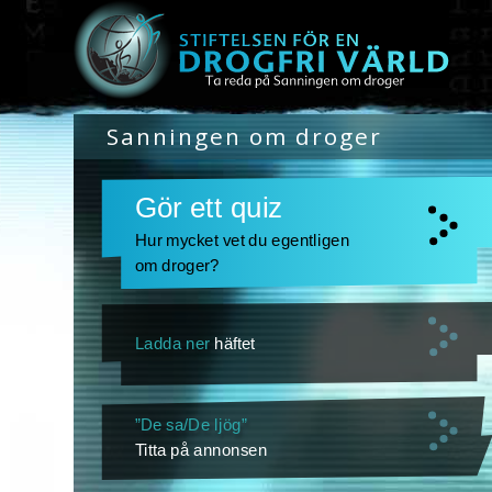
Sanningen om droger
Gör ett quiz
Hur mycket vet du egentligen
om droger?
Ladda ner
häftet
”De sa/De ljög”
Titta på annonsen