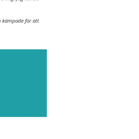
ch kämpade för att
JÄLPA
senaste