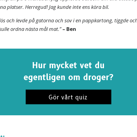
na platser. Herregud! Jag kunde inte ens köra bil.
emlös och levde på gatorna och sov i en pappkartong, tiggde o
ulle ordna nästa mål mat.”
– Ben
Hur mycket vet du
egentligen om droger?
Gör vårt quiz
UMERERA PÅ UPPDATERINGAR OCH SÄTT ATT H
merera på
Sanningen om droger-nyheterna
och få våra 
 och uppdateringar i din inkorg.