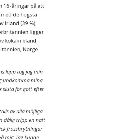
 16-åringar på att
%, med de högsta
av Irland (39 %),
orbritannien ligger
 av kokain bland
ritannien, Norge
rens lopp tog jag min
ta mig undkomma mina
 sluta för gott efter
ails av alla möjliga
n dålig tripp en natt
fick frossbrytningar
på mig. Jag kunde