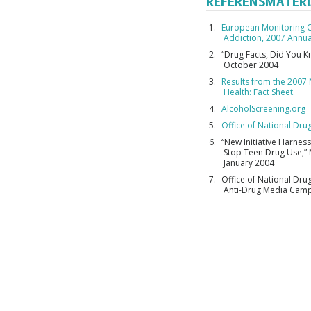
REFERENSMATERI
European Monitoring C
Addiction, 2007 Annua
“Drug Facts, Did You 
October 2004
Results from the 2007
Health: Fact Sheet.
AlcoholScreening.org
Office of National Dru
“New Initiative Harnes
Stop Teen Drug Use,”
January 2004
Office of National Dru
Anti-Drug Media Camp