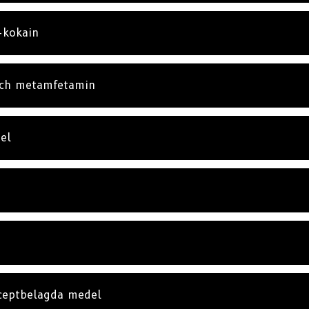
-kokain
och metamfetamin
el
eceptbelagda medel