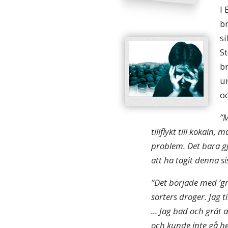
I 
br
si
St
br
un
oc
”M
tillflykt till kokain
problem. Det bara gjor
att ha tagit denna si
”Det började med ’grä
sorters droger. Jag t
... Jag bad och grät 
och kunde inte gå h