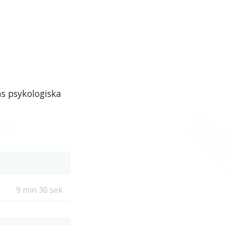
ns psykologiska
9 min 30 sek