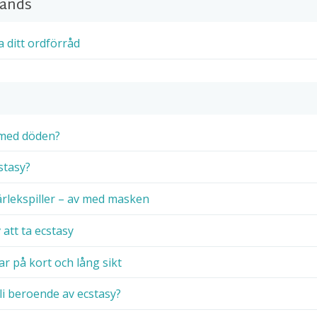
vänds
a ditt ordförråd
 med döden?
stasy?
kärlekspiller – av med masken
v att ta ecstasy
ar på kort och lång sikt
bli beroende av ecstasy?