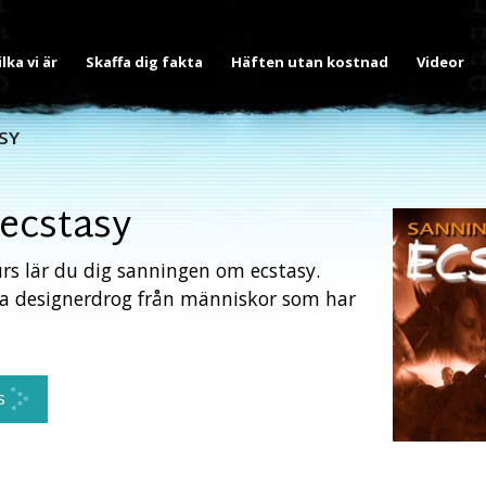
ilka vi är
Skaffa dig fakta
Häften utan kostnad
Videor
SY
ecstasy
s lär du dig sanningen om ecstasy.
a designerdrog från människor som har
s