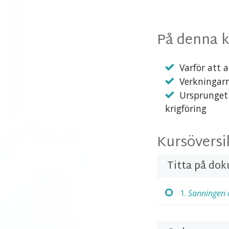
På denna ku
Varför att 
Verkningarn
Ursprunget 
krigföring
Kursöversi
Titta på do
1.
Sanningen 