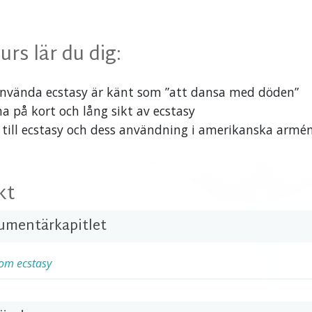
rs lär du dig:
använda ecstasy är känt som ”att dansa med döden”
a på kort och lång sikt av ecstasy
till ecstasy och dess användning i amerikanska armé
kt
kumentärkapitlet
om ecstasy