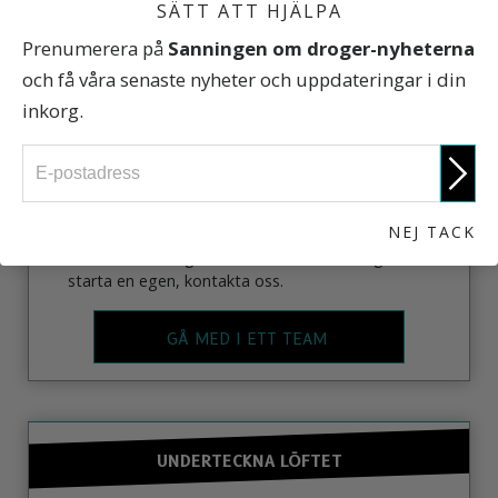
SÄTT ATT HJÄLPA
Prenumerera på
Sanningen om droger-nyheterna
och få våra senaste nyheter och uppdateringar i din
inkorg.
NEJ TACK
Det finns Drogfri värld-avdelningar över hela
världen. För att gå med i en lokal avdelning eller
starta en egen, kontakta oss.
GÅ MED I ETT TEAM
UNDERTECKNA LÖFTET