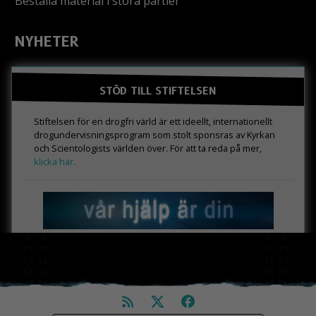
Beställa material i stora partier
NYHETER
STÖD TILL STIFTELSEN
Stiftelsen för en drogfri värld är ett ideellt, internationellt
drogundervisningsprogram som stolt sponsras av Kyrkan
och Scientologists världen över. För att ta reda på mer,
klicka här.