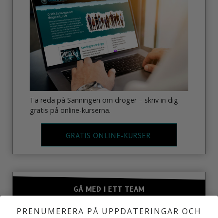
Ta reda på Sanningen om droger – skriv in dig
gratis på online-kurserna.
GRATIS ONLINE-KURSER
GÅ MED I ETT TEAM
PRENUMERERA PÅ UPPDATERINGAR OCH