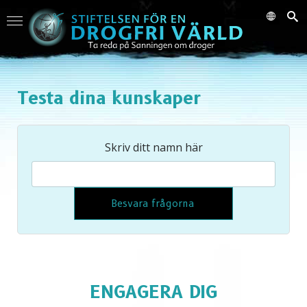
Testa dina kunskaper
Skriv ditt namn här
Besvara frågorna
ENGAGERA DIG