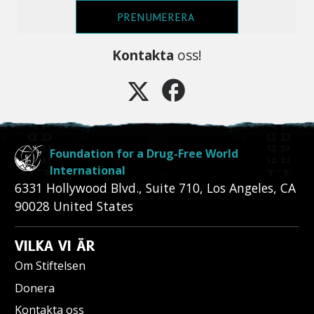
PRENUMERERA
Kontakta
oss!
Foundation for a Drug-Free World
International
6331 Hollywood Blvd., Suite 710
,
Los Angeles
,
CA
90028
United States
VILKA VI ÄR
Om Stiftelsen
Donera
Kontakta oss