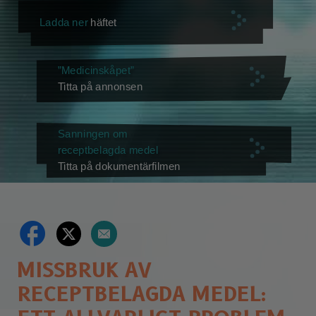
Ladda ner
häftet
”Medicinskåpet”
Titta på annonsen
Sanningen om
receptbelagda medel
Titta på dokumentärfilmen
MISSBRUK AV
RECEPTBELAGDA MEDEL: