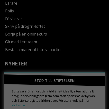
Lärare
Polis
Föräldrar
Skriv på drogfri-löftet
Börja på en onlinekurs
Gå med i ett team
Beställa material i stora partier
NYHETER
STÖD TILL STIFTELSEN
Stiftelsen för en drogfri värld är ett ideellt, internationellt
drogundervisningsprogram som stolt sponsras av Kyrkan
och Scientologists världen över. För att ta reda på mer,
klicka här.