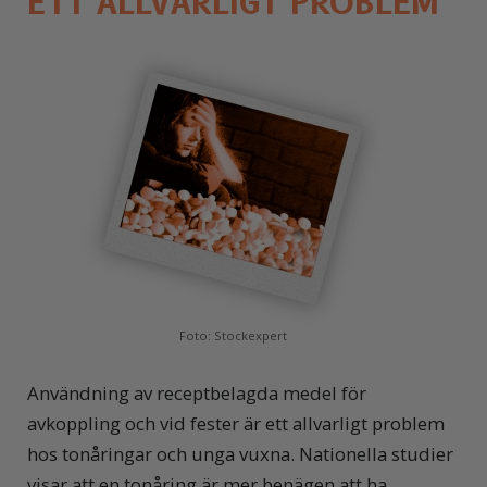
ETT ALLVARLIGT PROBLEM
Foto: Stockexpert
Användning av receptbelagda medel för
avkoppling och vid fester är ett allvarligt problem
hos tonåringar och unga vuxna. Nationella studier
visar att en tonåring är mer benägen att ha