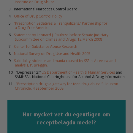
Institute on Drug Abuse
International Narcotics Control Board
Office of Drug Control Policy
“Prescription Sedatives & Tranquilizers,” Partnership for
a Drug-Free America
Statement by Leonard J. Paulozzi before Senate Judiciary
Subcommittee on Crimes and Drugs, 12 March 2008
Center for Substance Abuse Research
National Survey on Drug Use and Health 2007
Suicidality, violence and mania caused by SSRIs: A review and
analysis, P. Breggin.
“Depressants,”
US Department of Health & Human Services
and
SAMHSA’s National Clearinghouse for Alcohol & Drug Information
“Prescription drugs a gateway for teen drug abuse,” Houston
Chronicle, 4 September 2008
Hur mycket vet du egentligen om
receptbelagda medel?