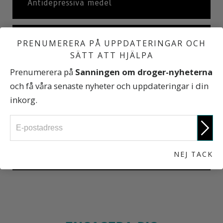
Antidepressiva medel
Ketamin
PRENUMERERA PÅ UPPDATERINGAR OCH
SÄTT ATT HJÄLPA
Prenumerera på
Sanningen om droger-nyheterna
Missbruk av receptfria medel
och få våra senaste nyheter och uppdateringar i din
inkorg.
Internationella statistiker
NEJ TACK
Sanningen om droger