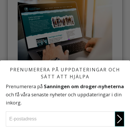
Ta reda på Sanningen om droger – skriv in dig
PRENUMERERA PÅ UPPDATERINGAR OCH
gratis på online-kurserna.
SÄTT ATT HJÄLPA
Prenumerera på
Sanningen om droger-nyheterna
GRATIS ONLINE-KURSER
och få våra senaste nyheter och uppdateringar i din
inkorg.
GÅ MED I ETT TEAM