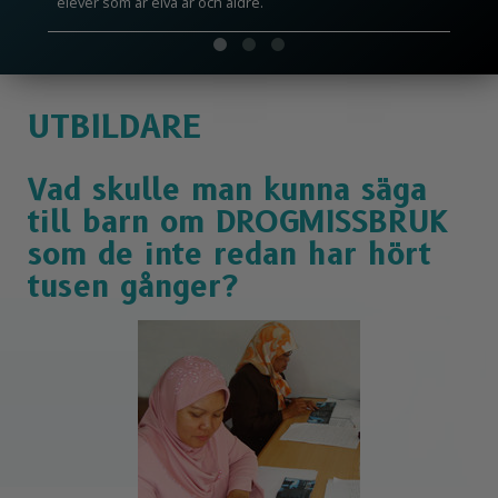
elever som är elva år och äldre.
UTBILDARE
Vad skulle man kunna säga
till barn om DROGMISSBRUK
som de inte redan har hört
tusen gånger?