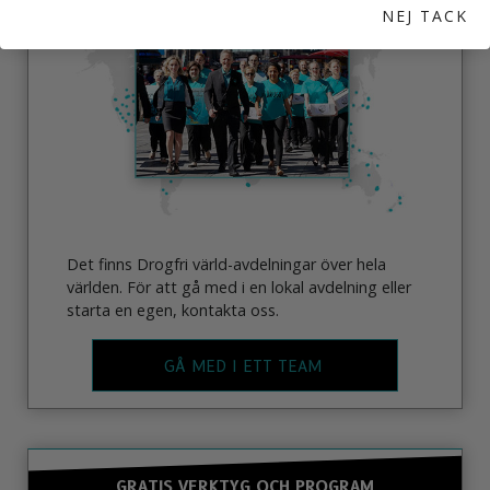
NEJ TACK
Det finns Drogfri värld-avdelningar över hela
världen. För att gå med i en lokal avdelning eller
starta en egen, kontakta oss.
GÅ MED I ETT TEAM
GRATIS VERKTYG OCH PROGRAM