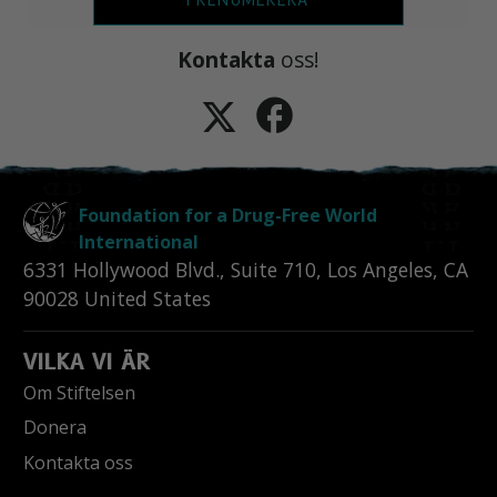
PRENUMERERA
Kontakta
oss!
Foundation for a Drug-Free World
International
6331 Hollywood Blvd., Suite 710
,
Los Angeles
,
CA
90028
United States
VILKA VI ÄR
Om Stiftelsen
Donera
Kontakta oss