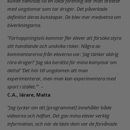
kunde hänvisas till en lokal förening där man arbetar
med ungdomar som tar droger. Det påverkade
definitivt deras kunskaper. De blev mer medvetna om
biverkningarna.
”Förhoppningsvis kommer fler elever att försöka styra
sitt handlande och undvika risker. Några av
kommentarerna från eleverna var: ’Jag tänker aldrig
röra droger!’ ’Jag ska berätta för mina kompisar om
detta!’ ’Det hör till ungdomen att man
experimenterar, men man kan experimentera med
sport i stället.’” –
C.A., lärare, Malta
”Jag tycker om att [programmet] innehåller både
videorna och häften. Det gav mina elever verklig
information, och när de läste dem var de förvånade