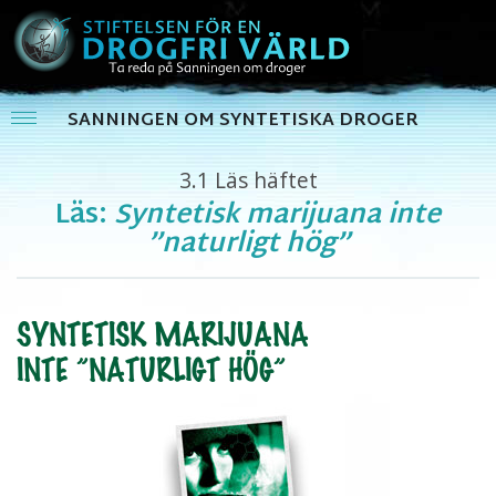
SANNINGEN OM SYNTETISKA DROGER
3.1
Läs häftet
Läs:
Syntetisk marijuana inte
”naturligt hög”
SYNTETISK MARIJUANA
INTE ”NATURLIGT HÖG”