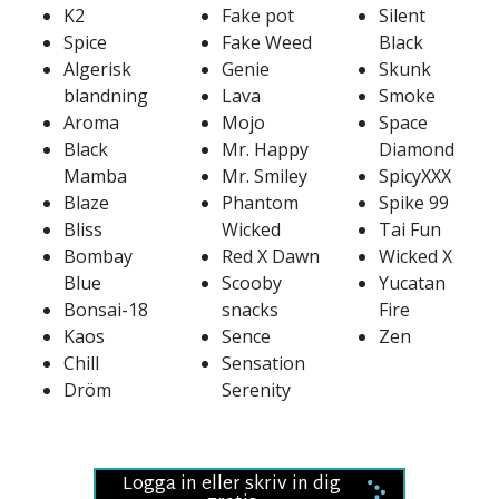
K2
Fake pot
Silent
Spice
Fake Weed
Black
Algerisk
Genie
Skunk
blandning
Lava
Smoke
Aroma
Mojo
Space
Black
Mr. Happy
Diamond
Mamba
Mr. Smiley
SpicyXXX
Blaze
Phantom
Spike 99
Bliss
Wicked
Tai Fun
Bombay
Red X Dawn
Wicked X
Blue
Scooby
Yucatan
Bonsai-18
snacks
Fire
Kaos
Sence
Zen
Chill
Sensation
Dröm
Serenity
Logga in eller skriv in dig