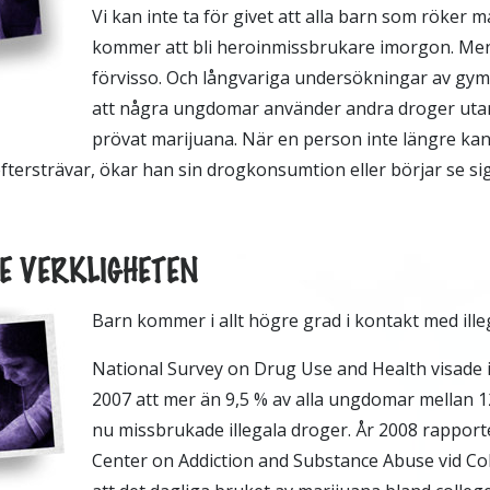
Vi kan inte ta för givet att alla barn som röker 
kommer att bli heroinmissbrukare imorgon. Men
förvisso. Och långvariga undersökningar av gym
att några ungdomar använder andra droger utan
prövat marijuana. När en person inte längre kan
ftersträvar, ökar han sin drogkonsumtion eller börjar se si
SE VERKLIGHETEN
Barn kommer i allt högre grad i kontakt med ille
National Survey on Drug Use and Health visade 
2007 att mer än 9,5 % av alla ungdomar mellan 12
nu missbrukade illegala droger. År 2008 rappor
Center on Addiction and Substance Abuse vid Co