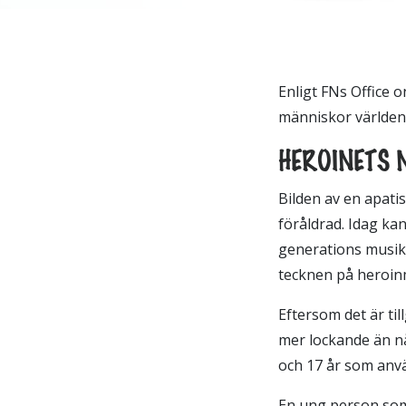
Enligt FNs Office 
människor världen 
HEROINETS 
Bilden av en apati
föråldrad. Idag ka
generations musik.
tecknen på heroinm
Eftersom det är till
mer lockande än nå
och 17 år som anvä
En ung person som 