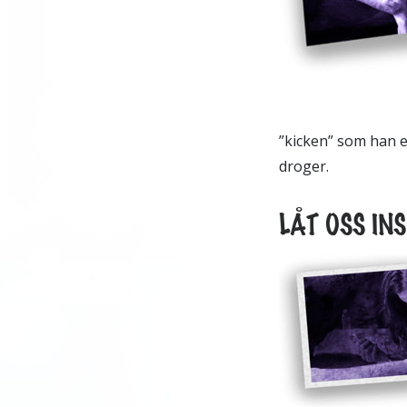
”kicken” som han e
droger.
LÅT OSS IN