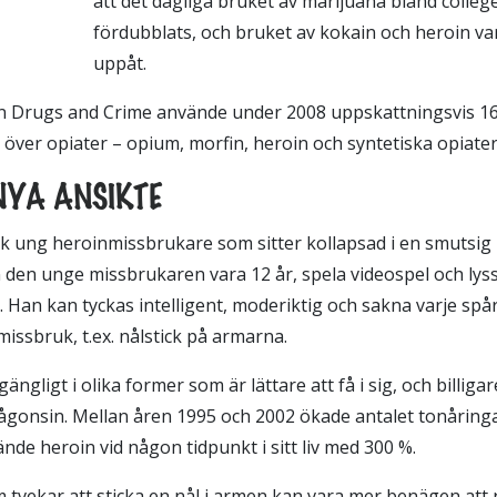
att det dagliga bruket av marijuana bland colle
fördubblats, och bruket av kokain och heroin va
uppåt.
on Drugs and Crime använde under 2008 uppskattningsvis 16
över opiater – opium, morfin, heroin och syntetiska opiater
NYA ANSIKTE
sk ung heroinmissbrukare som sitter kollapsad i en smutsig
n den unge missbrukaren vara 12 år, spela videospel och lys
 Han kan tyckas intelligent, moderiktig och sakna varje spår
issbruk, t.ex. nålstick på armarna.
gängligt i olika former som är lättare att få i sig, och billiga
gonsin. Mellan åren 1995 och 2002 ökade antalet tonåringa
nde heroin vid någon tidpunkt i sitt liv med 300 %.
tvekar att sticka en nål i armen kan vara mer benägen att r