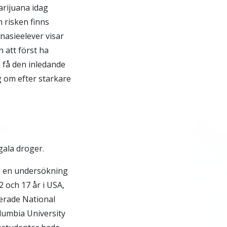
marijuana idag
 risken finns
nasieelever visar
 att först ha
 få den inledande
g om efter starkare
gala droger.
i en undersökning
 och 17 år i USA,
terade National
lumbia University