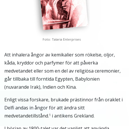
Foto: Talaria Enterprises
Att inhalera ångor av kemikalier som rökelse, oljor,
kåda, kryddor och parfymer för att påverka
medvetandet eller som en del av religiösa ceremonier,
går tillbaka till forntida Egypten, Babylonien
(nuvarande Irak), Indien och Kina.
Enligt vissa forskare, brukade prästinnor från oraklet i
Delfi andas in ångor för att ändra sitt
medvetandetillstånd.
i antikens Grekland.
1
I början av 1800-talet var det vanligt att använda