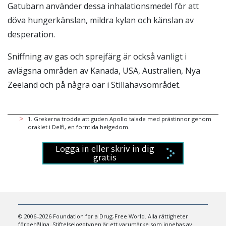
Gatubarn använder dessa inhalationsmedel för att
döva hungerkänslan, mildra kylan och känslan av
desperation.
Sniffning av gas och sprejfärg är också vanligt i
avlägsna områden av Kanada, USA, Australien, Nya
Zeeland och på några öar i Stillahavsområdet.
1
.
Grekerna trodde att guden Apollo talade med prästinnor genom
oraklet i Delfi, en forntida helgedom.
Logga in eller skriv in dig
gratis
© 2006–2026 Foundation for a Drug-Free World. Alla rättigheter
förbehållna. Stiftelselogotypen är ett varumärke som innehas av