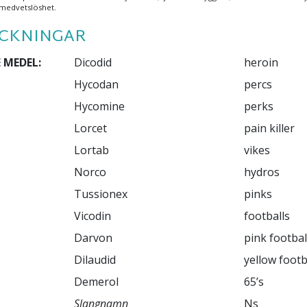
medvetslöshet.
ECKNINGAR
 MEDEL:
Dicodid

heroin

Hycodan

percs

Hycomine

perks

Lorcet

pain killer

Lortab

vikes

Norco

hydros

Tussionex

pinks

footballs

pink football
yellow footba
65’s

Slangnamn