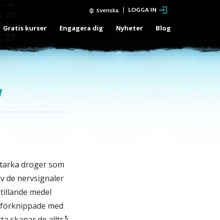
LOGGA IN
Svenska
Gratis kurser
Engagera dig
Nyheter
Blog
l
starka droger som
v de nervsignaler
tillande medel
r förknippade med
ta skapar de alltså