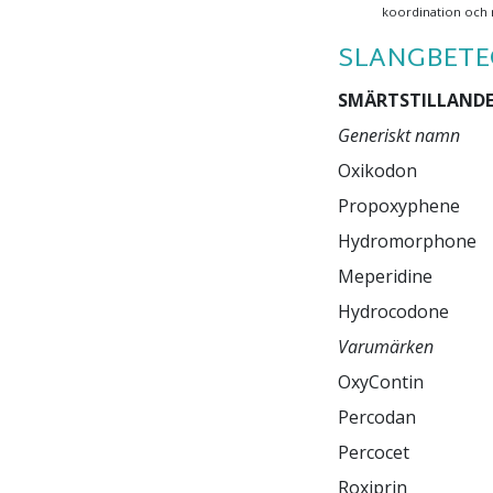
koordination och 
SLANGBET
SMÄRTSTILLANDE
Generiskt namn
Oxikodon

Propoxyphene

Hydromorphone

Meperidine

Varumärken
OxyContin

Darvon

Percodan

Dilaudid

Percocet

Roxiprin
