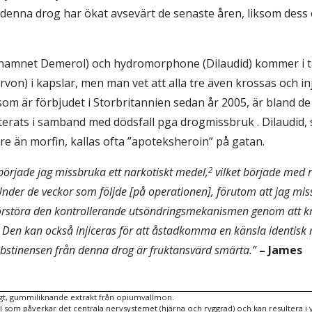
denna drog har ökat avsevärt de senaste åren, liksom dess 
namnet Demerol) och hydromorphone (Dilaudid) kommer i t
on) i kapslar, men man vet att alla tre även krossas och inj
som är förbjudet i Storbritannien sedan år 2005, är bland de 
erats i samband med dödsfall pga drogmissbruk . Dilaudid,
re än morfin, kallas ofta ”apoteksheroin” på gatan.
 började jag missbruka ett narkotiskt medel,
vilket började med 
2
Under de veckor som följde [på operationen], förutom att jag mi
 förstöra den kontrollerande utsöndringsmekanismen genom att kro
.
Den kan också injiceras för att åstadkomma en känsla identisk m
abstinensen från denna drog är fruktansvärd smärta.”
– James
gt, gummiliknande extrakt från opiumvallmon.
 som påverkar det centrala nervsystemet (hjärna och ryggrad) och kan resultera i yr