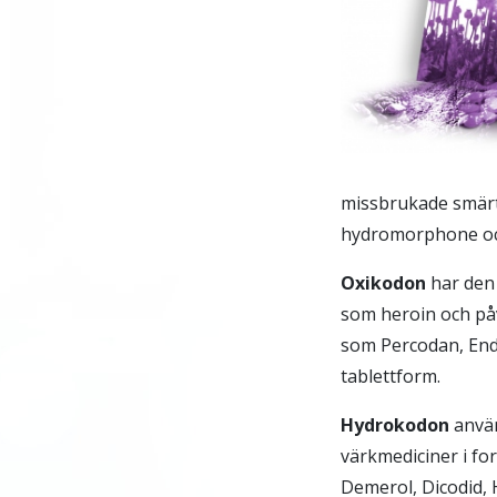
missbrukade smärt
hydromorphone oc
Oxikodon
har den 
som heroin och på
som Percodan, Endo
tablettform.
Hydrokodon
använ
värkmediciner i fo
Demerol, Dicodid, 