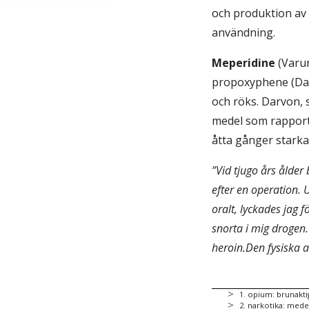
och produktion av 
användning.
Meperidine
(Varu
propoxyphene (Darv
och röks. Darvon, 
medel som rapport
åtta gånger starka
”Vid tjugo års ålder
efter en operation. 
oralt, lyckades jag
snorta i mig drogen
heroin.
Den fysiska 
1
.
opium: brunakti
2
.
narkotika: medel