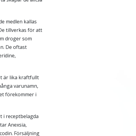
de medlen kallas
e tillverkas för att
om droger som
n. De oftast
ridine,
är lika kraftfullt
 många varunamn,
Det förekommer i
t i receptbelagda
tar Anexsia,
odin. Försäljning