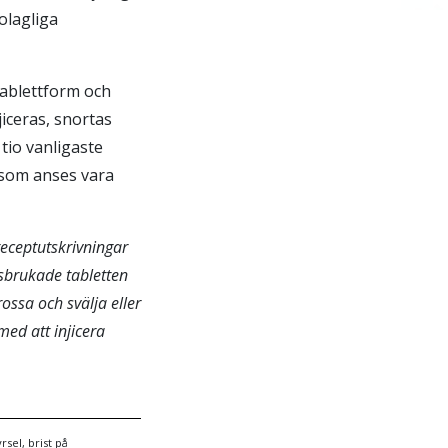
olagliga
ablettform och
iceras, snortas
tio vanligaste
 som anses vara
receptutskrivningar
ssbrukade tabletten
ssa och svälja eller
ed att injicera
sel, brist på