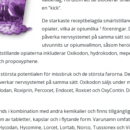
en ”kick”.
De starkaste receptbelagda smärtstillan
opiater, vilka är opiumlika
föreningar. D
1
påverka nervsystemet på samma sätt s
utvunnits ur opiumvallmon, såsom heroi
stillande opiaterna inkluderar Oxikodon, hydrokodon, mepe
h propoxyphene.
största potentialen för missbruk och de största farorna. Det 
verkar nervsystemet på samma sätt. Oxikodon säljs under
dan, Roxiprin, Percocet, Endocet, Roxicet och OxyContin. 
ds i kombination med andra kemikalier och finns tillgänglig
rm av tabletter, kapslar och i flytande form. Varunamn omfat
Hycodan, Hycomine, Lorcet, Lortab, Norco, Tussionex och Vic