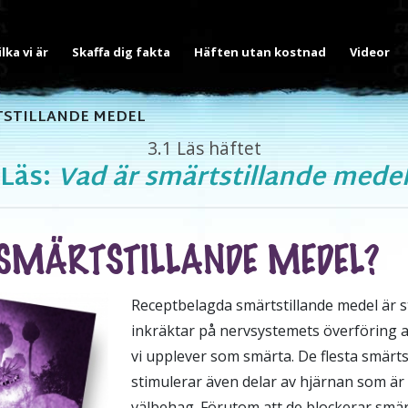
ilka vi är
Skaffa dig fakta
Häften utan kostnad
Videor
STILLANDE MEDEL
3.1
Läs häftet
Läs:
Vad är smärtstillande mede
SMÄRTSTILLANDE MEDEL?
Receptbelagda smärtstillande medel är 
inkräktar på nervsystemets överföring a
vi upplever som smärta. De flesta smärts
stimulerar även delar av hjärnan som ä
välbehag. Förutom att de blockerar smär