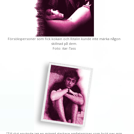
Försökspersoner som fick kokain och Ritalin kunde inte märka någon
skillnad på dem.
Foto: itar-Tass
”Till slut använde jag en mängd starkare amfetaminer som bröt ner mig