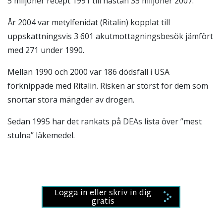
5 miljoner recept 1991 till nästan 35 miljoner 2007.
År 2004 var metylfenidat (Ritalin) kopplat till
uppskattningsvis 3 601 akutmottagningsbesök jämfört
med 271 under 1990.
Mellan 1990 och 2000 var 186 dödsfall i USA
förknippade med Ritalin. Risken är störst för dem som
snortar stora mängder av drogen.
Sedan 1995 har det rankats på DEAs lista över ”mest
stulna” läkemedel.
Logga in eller skriv in dig
gratis