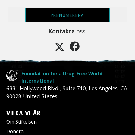
PRENUMERERA
Kontakta
oss!
Foundation for a Drug-Free World
International
6331 Hollywood Blvd., Suite 710
,
Los Angeles
,
CA
90028
United States
VILKA VI ÄR
Om Stiftelsen
Donera