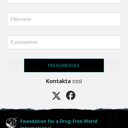
PRENUMERERA
Kontakta
oss!
Foundation for a Drug-Free World
International