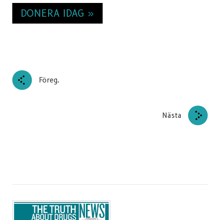
DONERA IDAG »
Föreg.
Nästa