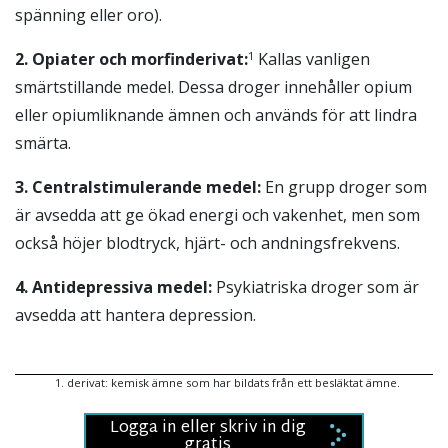
spänning eller oro).
2.
Opiater och morfinderivat:
Kallas vanligen
1
smärtstillande medel. Dessa droger innehåller opium
eller opiumliknande ämnen och används för att lindra
smärta.
3
.
Centralstimulerande medel:
En grupp droger som
är avsedda att ge ökad energi och vakenhet, men som
också höjer blodtryck, hjärt- och andningsfrekvens.
4
.
Antidepressiva medel:
Psykiatriska droger som är
avsedda att hantera depression.
1
.
derivat: kemisk ämne som har bildats från ett besläktat ämne.
Logga in eller skriv in dig
gratis