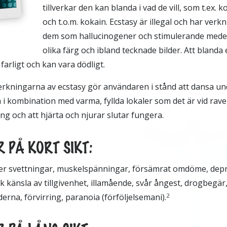
tillverkar den kan blanda i vad de vill, som t.ex. 
och t.o.m. kokain. Ecstasy är illegal och har verk
dem som hallucinogener och stimulerande medel 
olika färg och ibland tecknade bilder. Att blanda
farligt och kan vara dödligt.
rkningarna av ecstasy gör användaren i stånd att dansa un
a i kombination med varma, fyllda lokaler som det är vid rav
ing och att hjärta och njurar slutar fungera.
 PÅ KORT SIKT:
ler svettningar, muskelspänningar, försämrat omdöme, depr
känsla av tillgivenhet, illamående, svår ångest, drogbegär, o
erna, förvirring, paranoia (förföljelsemani).
2