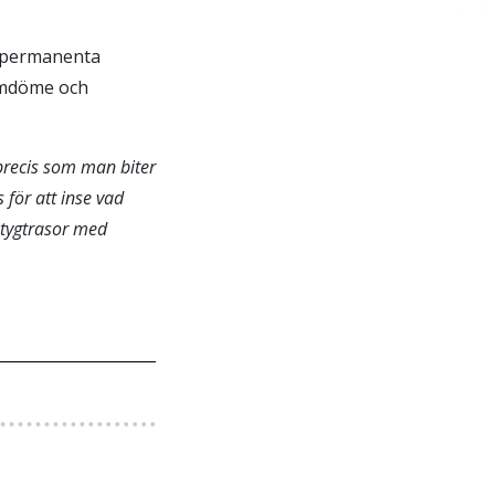
e permanenta
omdöme och
 precis som man biter
 för att inse vad
 tygtrasor med