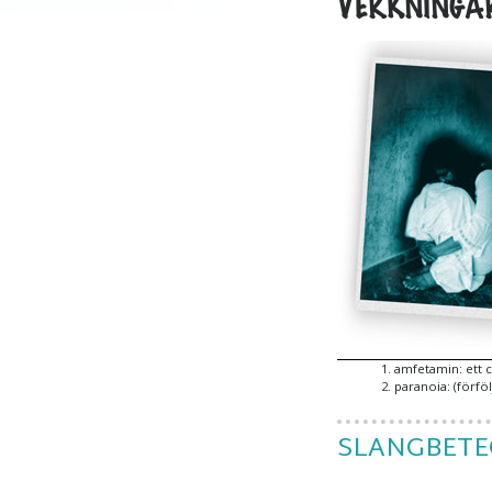
VERKNINGAR
1
.
amfetamin: ett c
2
.
paranoia: (förfö
SLANGBET