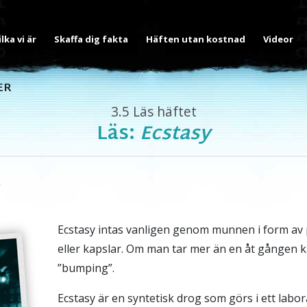
ilka vi är
Skaffa dig fakta
Häften utan kostnad
Videor
ER
3.5
Läs häftet
Läs:
Ecstasy
Ecstasy intas vanligen genom munnen i form av pi
eller kapslar. Om man tar mer än en åt gången k
”bumping”.
Ecstasy är en syntetisk drog som görs i ett lab