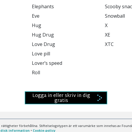
Logga in eller skriv in dig
gratis
 rättigheter förbehållna. Stiftelselogotypen är ett varumärke som innehas av Found
idisk information
•
Cookie-policy