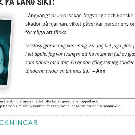
 PÅ LÅNG SIKT:
Långvarigt bruk orsakar långvariga och kansk
skador på hjärnan, vilket påverkar personens 
förmåga att tänka.
”Ecstasy gjorde mig vansinnig. En dag bet jag i glas,
i ett äpple. Jag var tvungen att ha munnen full av glas
som hände med mig. En annan gång slet jag sönder
tänderna under en timmes tid.”
– Ann
entralstimulerande medel, ofta kallat speed eller uppåttjack.
ljelsemani), misstänksamhet, misstro mot eller rädsla för andra människor.
ECKNINGAR