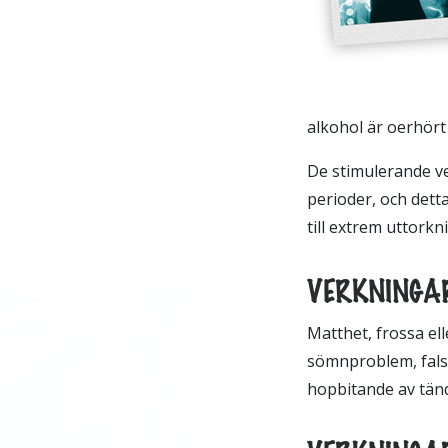
alkohol är oerhört 
De stimulerande ve
perioder, och dett
till extrem uttorkn
VERKNINGAR
Matthet, frossa el
sömnproblem, falsk 
hopbitande av tänd