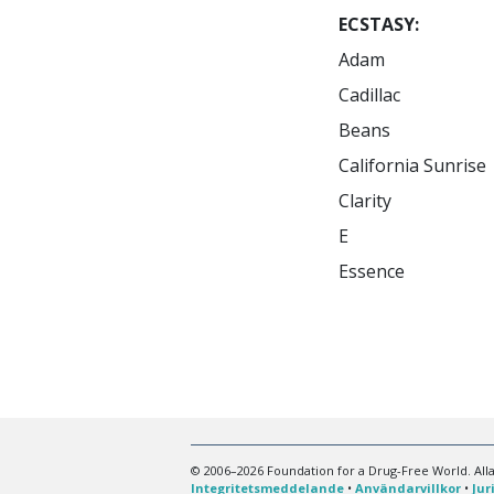
ECSTASY:
Adam

Eve

Snowball

Cadillac

Hug

X

Beans

Hug Drug

XE

California Sunrise

Love Drug

XTC 

Clarity

Love pill

E

Lover’s speed

Essence

Roll

© 2006–2026 Foundation for a Drug-Free World. Alla
Integritetsmeddelande
•
Användarvillkor
•
Jur