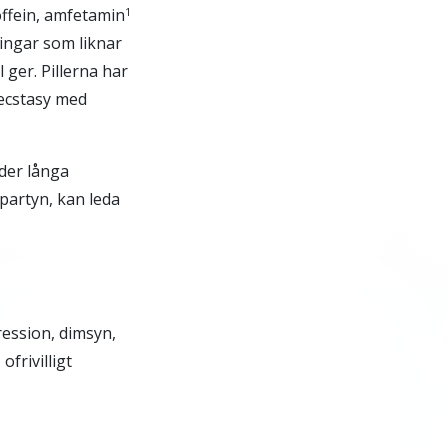
koffein, amfetamin
1
ningar som liknar
ger. Pillerna har
 ecstasy med
der långa
epartyn, kan leda
ession, dimsyn,
frivilligt