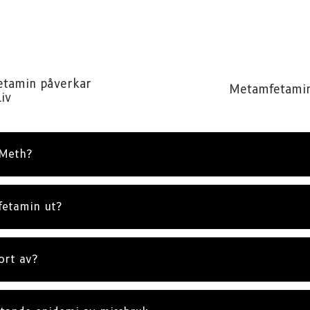
tamin påverkar
Metamfetamine
iv
 Meth?
fetamin ut?
ort av?