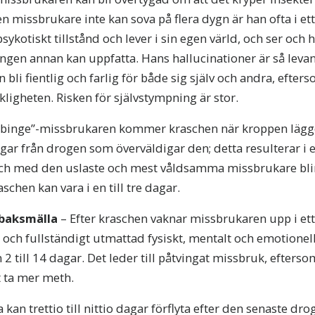
en missbrukare inte kan sova på flera dygn är han ofta i ett
psykotiskt tillstånd och lever i sin egen värld, och ser och
ingen annan kan uppfatta. Hans hallucinationer är så levan
 bli fientlig och farlig för både sig själv och andra, efter
ligheten. Risken för självstympning är stor.
”binge”-missbrukaren kommer kraschen när kroppen lägger
ngar från drogen som överväldigar den; detta resulterar i
 och med den uslaste och mest våldsamma missbrukare blir
chen kan vara i en till tre dagar.
baksmälla
– Efter kraschen vaknar missbrukaren upp i ett f
 och fullständigt utmattad fysiskt, mentalt och emotionel
n 2 till 14 dagar. Det leder till påtvingat missbruk, efters
t ta mer meth.
 kan trettio till nittio dagar förflyta efter den senaste d