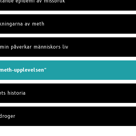
tande epidemi av missbruk
kningarna av meth
min påverkar människors liv
”meth-upplevelsen”
s historia
droger