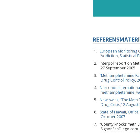
REFERENSMATERI
European Monitoring C
Addiction, Statistical 
Interpol report on M
27 September 2005
“Methamphetamine Facts
Drug Control Policy, 
Narconon Internationa
methamphetamine, w
Newsweek, “The Meth E
Drug Crisis,” 8 August
State of Hawaii, Office
October 2007
“County knocks meth us
SignonSanDiego.com