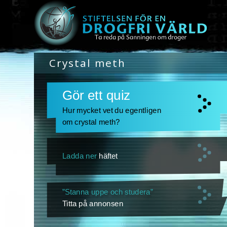
Crystal meth
Gör ett quiz
Hur mycket vet du egentligen
om crystal meth?
Ladda ner
häftet
”Stanna uppe och studera”
Titta på annonsen