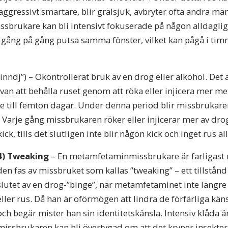
ggressivt smartare, blir grälsjuk, avbryter ofta andra mä
sbrukare kan bli intensivt fokuserade på någon alldaglig 
tt gång på gång putsa samma fönster, vilket kan pågå i tim
binndj”) – Okontrollerat bruk av en drog eller alkohol. Det 
van att behålla ruset genom att röka eller injicera mer 
tre till femton dagar. Under denna period blir missbrukare
. Varje gång missbrukaren röker eller injicerar mer av dr
k, tills det slutligen inte blir någon kick och inget rus all
4)
Tweaking
– En metamfetamin­missbrukare är farligast 
den fas av missbruket som kallas ”tweaking” – ett tillstån
slutet av en drog-”binge”, när metamfetaminet inte längre
eller rus. Då han är oförmögen att lindra de förfärliga kä
och begär mister han sin identitetskänsla. Intensiv klåda ä
missbrukaren kan bli övertygad om att det kryper insekte