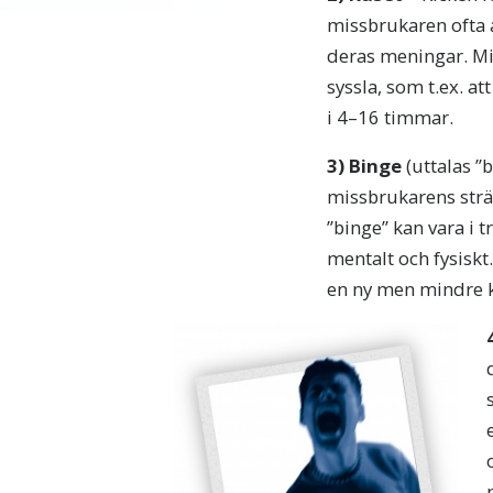
missbrukaren ofta a
deras meningar. Mis
syssla, som t.ex. a
i 4–16 timmar.
3)
Binge
(uttalas ”
missbrukarens strä
”binge” kan vara i 
mentalt och fysiskt
en ny men mindre kic