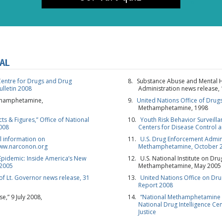
PRENUME
NE
AL
entre for Drugs and Drug
Substance Abuse and Mental H
Bulletin 2008
Administration news release,
ethamphetamine,
United Nations Office of Drug
Methamphetamine, 1998
 & Figures,” Office of National
Youth Risk Behavior Surveill
2008
Centers for Disease Control 
l information on
U.S. Drug Enforcement Admin
ww.narconon.org
Methamphetamine, October 
pidemic: Inside America’s New
U.S. National Institute on Dr
 2005
Methamphetamine, May 2005
 of Lt. Governor news release, 31
United Nations Office on Dr
Report 2008
e,” 9 July 2008,
“National Methamphetamine 
National Drug Intelligence Ce
Justice