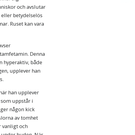
nniskor och avslutar
eller betydelselös
mar. Ruset kan vara
avser
metamfetamin. Denna
n hyperaktiv, både
ogen, upplever han
s.
när han upplever
d som uppstår i
 ger någon kick
nslorna av tomhet
r vanligt och
r under huden. När