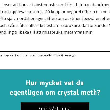
inser att han är i abstinensfasen. Först blir han deprimera
n att uppleva njutning. Då kopplar begäret efter mer me
ofta självmordsbenägen. Eftersom abstinensbesvären eft
och svåra, återfaller de flesta missbrukare; därför vände
handling tillbaka till att missbruka metamfetamin.
rocesser i kroppen som omvandlar föda till energi.
Hur mycket vet du
UMERERA PÅ UPPDATERINGAR OCH SÄTT ATT H
egentligen om crystal meth?
merera på
Sanningen om droger-nyheterna
och få våra 
 och uppdateringar i din inkorg.
Gör vårt quiz