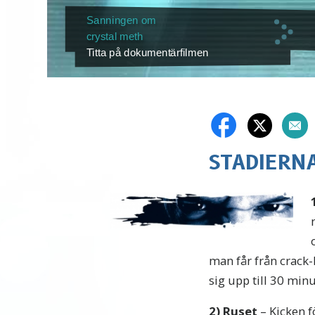
Sanningen om
crystal meth
Titta på dokumentärfilmen
STADIERN
man får från crack
sig upp till 30 minu
2
)
Ruset
– Kicken f