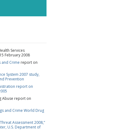
RERA
J TACK
ealth Services
 15 February 2008
s and Crime
report on
ance System 2007 study,
and Prevention
istration report on
2005
ug Abuse report on
ugs and Crime World Drug
Threat Assessment 2008,”
nter, U.S. Department of