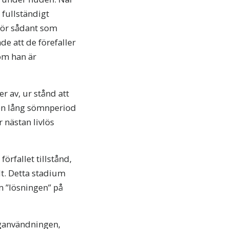
 fullständigt
 hör sådant som
de att de förefaller
som han är
 av, ur stånd att
 en lång sömnperiod
 nästan livlös
örfallet tillstånd,
lt. Detta stadium
om ”lösningen” på
roganvändningen,