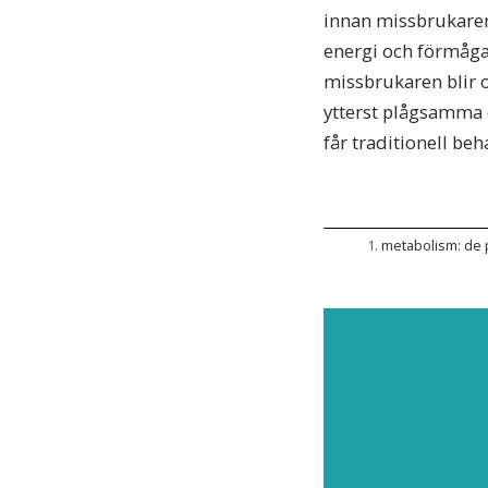
innan missbrukaren 
energi och förmåga
missbrukaren blir 
ytterst plågsamma 
får traditionell be
1
.
metabolism: de p
PREN
Prenu
nyheter