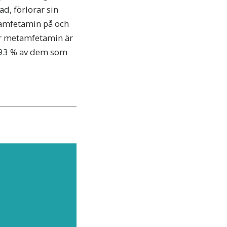
d, förlorar sin
tamfetamin på och
er metamfetamin är
r 93 % av dem som
JÄLPA
senaste