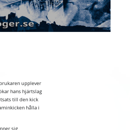
Video
sbrukaren upplever
ökar hans hjärtslag
sats till den kick
minkicken hålla i
änner sig