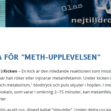
A FÖR ”METH-UPPLEVELSEN”
1)
Kicken
– En kick är den inledande reaktionen som mis
när han röker eller injicerar metamfetamin. Under kicken 
och metabolism,
blodtryck och puls skjuter i höjden. I mot
1
-kokain, som varar i omkring 2–15 minuter, kan metamfeta
ter.
öljs av ett rus, ibland kallat ”shoulder”. Under detta rus k