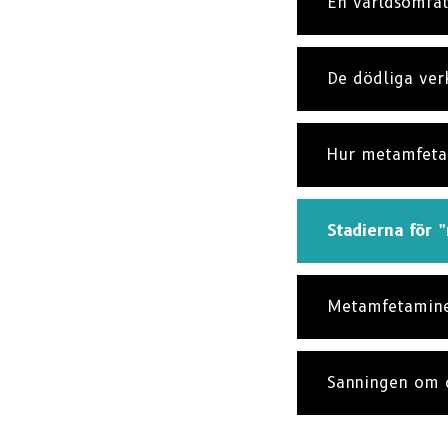
En världsomfat
De dödliga ver
Hur metamfeta
Stadierna för 
Metamfetaminet
Sanningen om 