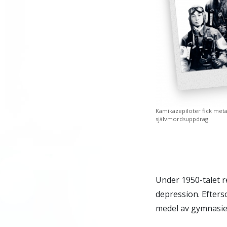
Kamikazepiloter fick met
självmords­uppdrag.
Under 1950-talet 
depression. Efters
medel av gymnasiee