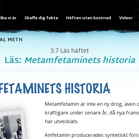
ilka vi är
Skaffa dig fakta
Häften utan kostnad
Videor
AL METH
3.7
Läs häftet
Läs:
Metamfetaminets historia
ETAMINETS HISTORIA
Metamfetamin är inte en ny drog, även o
kraftigare under senare år, då nya fram
har utvecklats.
Amfetamin producerades syntetiskt förs