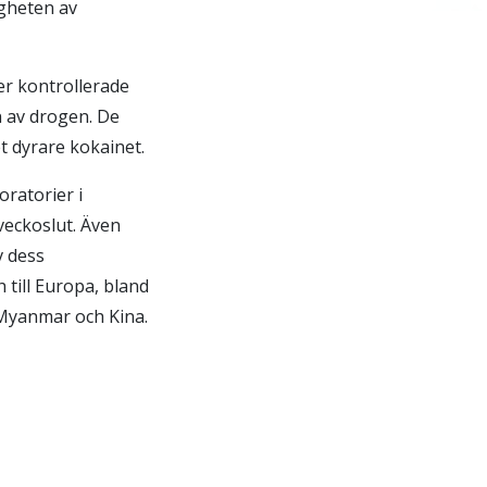
igheten av
er kontrollerade
 av drogen. De
t dyrare kokainet.
ratorier i
veckoslut. Även
v dess
 till Europa, bland
, Myanmar och Kina.