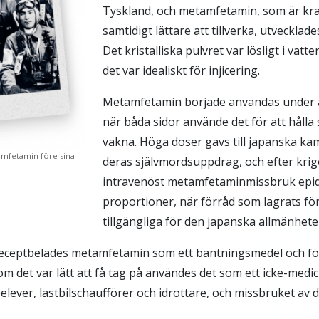
Tyskland, och metamfetamin, som är kra
samtidigt lättare att tillverka, utvecklade
Det kristalliska pulvret var lösligt i vatte
det var idealiskt för injicering.
Metamfetamin började användas under a
när båda sidor använde det för att hålla
vakna. Höga doser gavs till japanska ka
amfetamin före sina
deras självmordsuppdrag, och efter kri
intravenöst metamfetaminmissbruk epi
proportioner, när förråd som lagrats för
tillgängliga för den japanska allmänhete
receptbelades metamfetamin som ett bantningsmedel och fö
om det var lätt att få tag på användes det som ett icke-medi
lever, lastbilschaufförer och idrottare, och missbruket av 