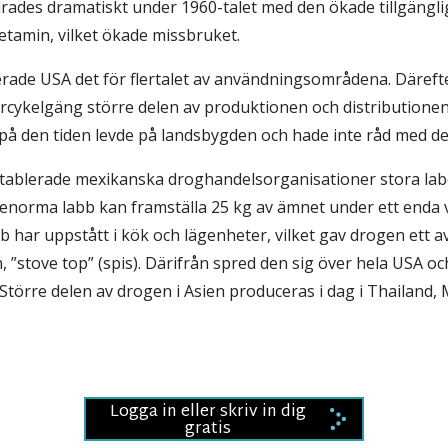
rades dramatiskt under 1960-talet med den ökade tillgängl
etamin, vilket ökade missbruket.
erade USA det för flertalet av användningsområdena. Däreft
cykelgäng större delen av produktionen och distributionen
på den tiden levde på landsbygden och hade inte råd med de
tablerade mexikanska droghandelsorganisationer stora labo
 enorma labb kan framställa 25 kg av ämnet under ett enda 
b har uppstått i kök och lägenheter, vilket gav drogen ett a
”stove top” (spis). Därifrån spred den sig över hela USA och
. Större delen av drogen i Asien produceras i dag i Thailand
Logga in eller skriv in dig
gratis