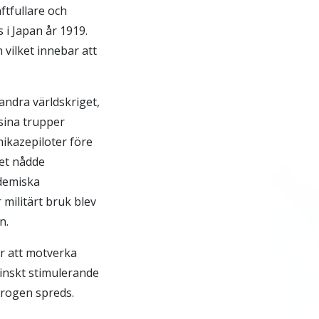
ftfullare och
s i Japan år 1919.
n vilket innebar att
ndra världskriget,
 sina trupper
mikazepiloter före
get nådde
demiska
 militärt bruk blev
n.
r att motverka
cinskt stimulerande
drogen spreds.