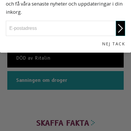
och få våra senaste nyheter och uppdateringar i din
De fruktansvärda verkningarna av
inkorg.
receptbelagda centralstimulerande medel
Ritalin leder till andra droger
NEJ TACK
DÖD av Ritalin
Sanningen om droger
SKAFFA FAKTA