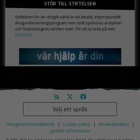
STÖD TILL STIFTELSEN
Stiftelsen för en drogfri värld är ett ideellt, internationellt
drogundervisningsprogram som stolt sponsras av Kyrkan
och Scientologists världen över. För att ta reda på mer,
klicka här.
Välj ett språk
Integritetsmeddelande
|
Cookie-policy
|
Användarvillkor
|
Juridisk information
© 2006–2026 Foundation for a Drug-Free World. Alla rättigheter förbehållna.