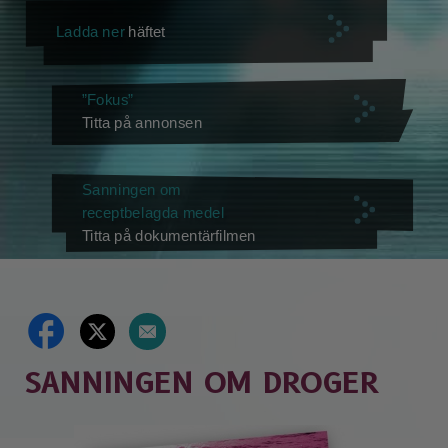
Ladda ner
häftet
”Fokus”
Titta på annonsen
Sanningen om
receptbelagda medel
Titta på dokumentärfilmen
SANNINGEN OM DROGER