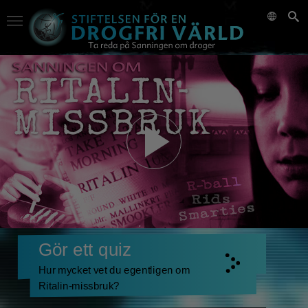
Gör ett quiz
Hur mycket vet du egentligen om
Ritalin-missbruk?