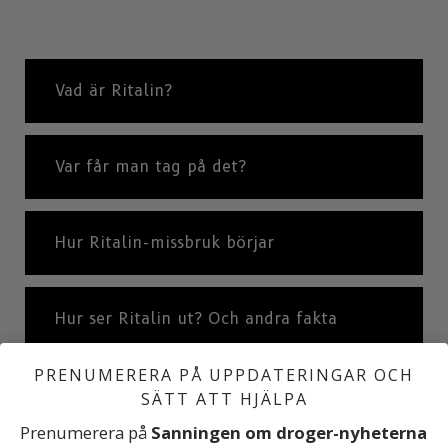
Vad är Ritalin?
Var får man tag på det?
Hur Ritalin-missbruk börjar
Hur ser Ritalin ut? Och andra fakta
PRENUMERERA PÅ UPPDATERINGAR OCH
”Fattigmanskokain”
SÄTT ATT HJÄLPA
Prenumerera på
Sanningen om droger-nyheterna