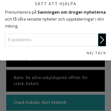
SÄTT ATT HJÄLPA
Prenumerera på
Sanningen om droger-nyheterna
Internationella statistiker
och få våra senaste nyheter och uppdateringar i din
inkorg.
Varför är crack-kokain så ytterst
beroendeframkallande?
NEJ TACK
Verkningar av crack-kokain
Barn: De allra oskyldigaste offren för
crack-kokain
Crack-kokain: Kort historik