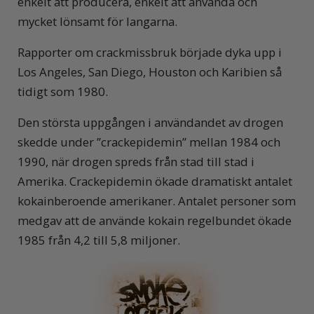
enkelt att producera, enkelt att använda och
mycket lönsamt för langarna.
Rapporter om crackmissbruk började dyka upp i
Los Angeles, San Diego, Houston och Karibien så
tidigt som 1980.
Den största uppgången i användandet av drogen
skedde under ”crackepidemin” mellan 1984 och
1990, när drogen spreds från stad till stad i
Amerika. Crackepidemin ökade dramatiskt antalet
kokainberoende amerikaner. Antalet personer som
medgav att de använde kokain regelbundet ökade
1985 från 4,2 till 5,8 miljoner.