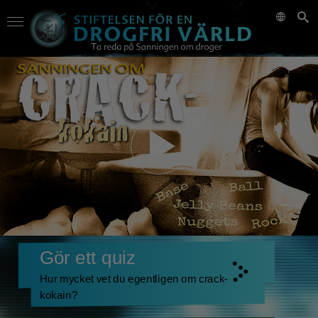
Gör ett quiz
Hur mycket vet du egentligen om crack-
kokain?