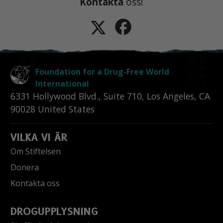
Kontakta
oss!
Foundation for a Drug-Free World
International
6331 Hollywood Blvd., Suite 710
,
Los Angeles
,
CA
90028
United States
VILKA VI ÄR
Om Stiftelsen
Donera
Kontakta oss
DROGUPPLYSNING