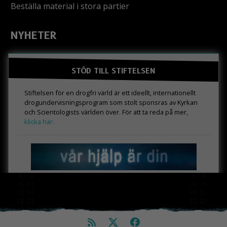
Beställa material i stora partier
NYHETER
STÖD TILL STIFTELSEN
Stiftelsen för en drogfri värld är ett ideellt, internationellt
drogundervisningsprogram som stolt sponsras av Kyrkan
och Scientologists världen över. För att ta reda på mer,
klicka här.