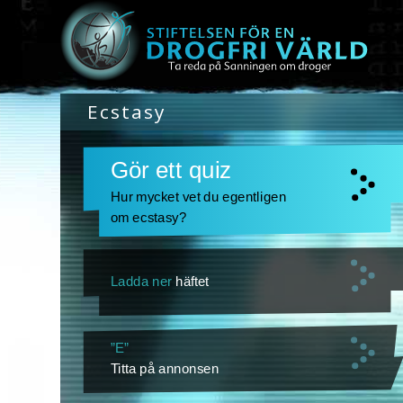
Ecstasy
Gör ett quiz
Hur mycket vet du egentligen
om ecstasy?
Ladda ner
häftet
”E”
Titta på annonsen