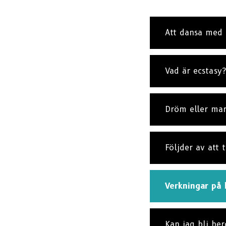
Att dansa med
Vad är ecstasy?
Dröm eller ma
Följder av att 
Verkningar på 
Kan jag bli be