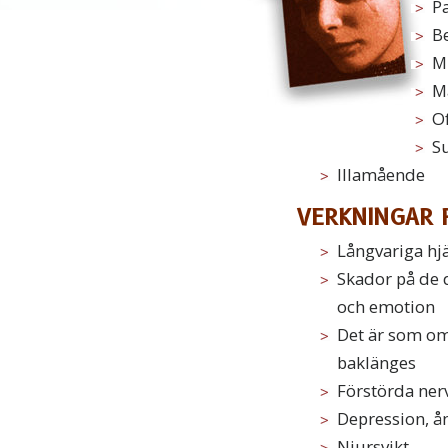
P
B
M
Ma
Of
S
Illamående
VERKNINGAR 
Långvariga hj
Skador på de d
och emotion
Det är som om 
baklänges
Förstörda ner
Depression, å
Njursvikt