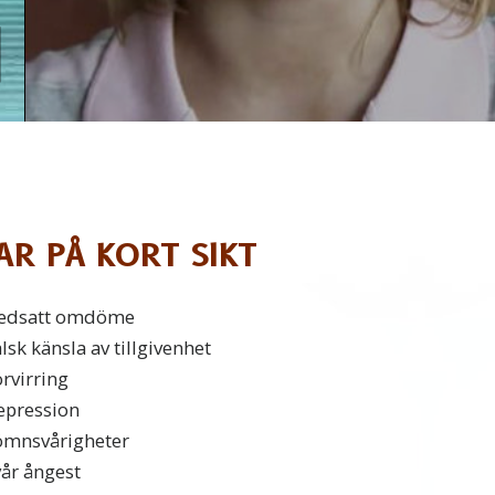
R PÅ KORT SIKT
edsatt omdöme
lsk känsla av tillgivenhet
rvirring
epression
ömnsvårigheter
vår ångest