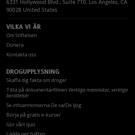
6331 Hollywood Blvd., Suite 710
,
Los Angeles
,
CA
90028
United States
VILKA VI ÄR
Om Stiftelsen
Donera
Kontakta oss
DROGUPPLYSNING
Skaffa dig fakta om droger
Titta på dokumentärfilmen
Verkliga människor, verkliga
berättelser
Se infoannonserna De sa/De ljög
Börja på gratis e-kurser
Gör vårt quiz
Ladda ner häften