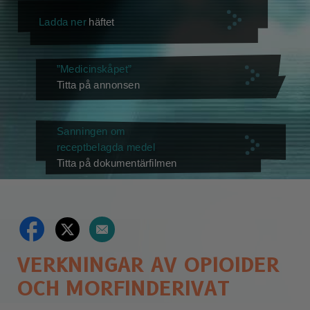
Ladda ner
häftet
”Medicinskåpet”
Titta på annonsen
Sanningen om
receptbelagda medel
Titta på dokumentärfilmen
VERKNINGAR AV OPIOIDER
OCH MORFINDERIVAT