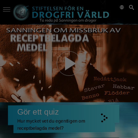
Gör ett quiz
Hur mycket vet du egentligen om
receptbelagda medel?