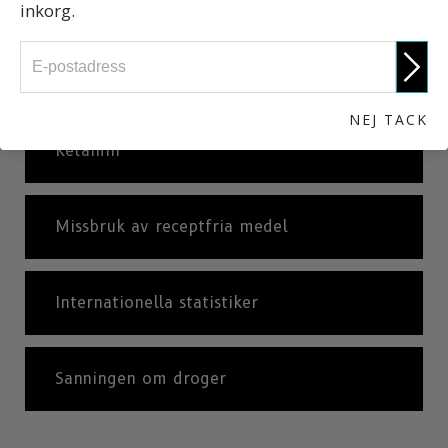
inkorg.
Antidepressiva medel
NEJ TACK
Ketamin
Missbruk av receptfria medel
Internationella statistiker
Sanningen om droger