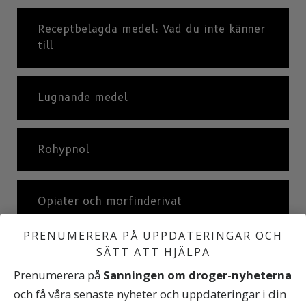
Receptbelagda medel: Vad du inte känner
till
Lugnande medel
Rohypnol
Opiater och morfinderivat
PRENUMERERA PÅ UPPDATERINGAR OCH
SÄTT ATT HJÄLPA
Verkningar av opioider och morfinderivat
Prenumerera på
Sanningen om droger-nyheterna
och få våra senaste nyheter och uppdateringar i din
Centralstimulerande medel