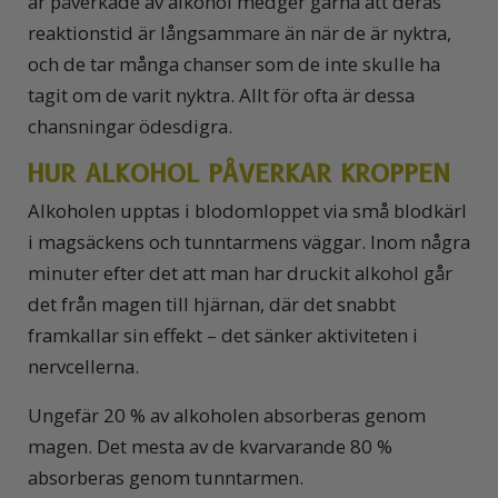
är påverkade av alkohol medger gärna att deras
reaktionstid är långsammare än när de är nyktra,
och de tar många chanser som de inte skulle ha
tagit om de varit nyktra. Allt för ofta är dessa
chansningar ödesdigra.
HUR ALKOHOL PÅVERKAR KROPPEN
Alkoholen upptas i blodomloppet via små blodkärl
i magsäckens och tunntarmens väggar. Inom några
minuter efter det att man har druckit alkohol går
det från magen till hjärnan, där det snabbt
framkallar sin effekt – det sänker aktiviteten i
nervcellerna.
Ungefär 20 % av alkoholen absorberas genom
magen. Det mesta av de kvarvarande 80 %
absorberas genom tunntarmen.