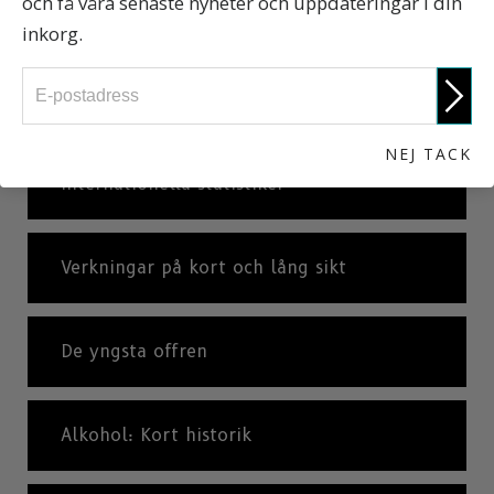
och få våra senaste nyheter och uppdateringar i din
Vad är råsupande?
inkorg.
Vad är alkoholism eller alkoholberoende?
NEJ TACK
Internationella statistiker
Verkningar på kort och lång sikt
De yngsta offren
Alkohol: Kort historik