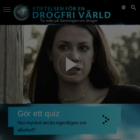
Gör ett quiz
Hur mycket vet du egentligen om
alkohol?