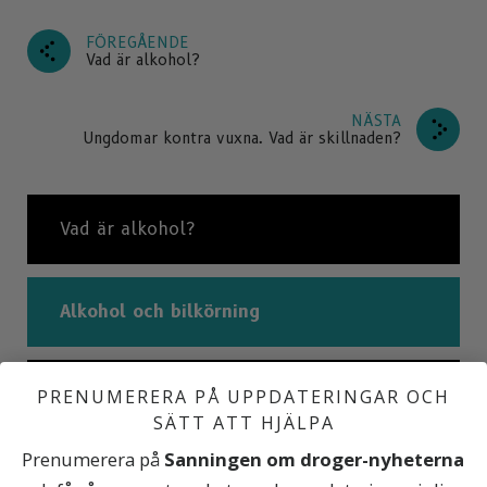
FÖREGÅENDE
Vad är alkohol?
NÄSTA
Ungdomar kontra vuxna. Vad är skillnaden?
Vad är alkohol?
Alkohol och bilkörning
Ungdomar kontra vuxna. Vad är
PRENUMERERA PÅ UPPDATERINGAR OCH
skillnaden?
SÄTT ATT HJÄLPA
Prenumerera på
Sanningen om droger-nyheterna