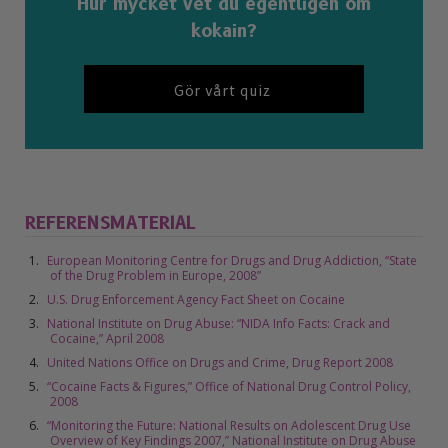
Hur mycket vet du egentligen om
kokain?
Gör vårt quiz
REFERENSMATERIAL
European Monitoring Centre for Drugs and Drug Addiction, “State
of the Drug Problem in Europe, 2008”
U.S. Drug Enforcement Agency Fact Sheet on Cocaine
National Institute on Drug Abuse: “NIDA Info Facts: Crack and
Cocaine,” April 2008
United Nations Office on Drugs and Crime, Drug Report 2008
“Cocaine Facts & Figures,” Office of National Drug Control Policy,
2008
“Monitoring the Future: National Results on Adolescent Drug Use
Overview of Key Findings 2007,” National Institute on Drug Abuse