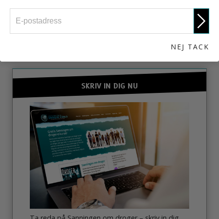
ENGAGERA DIG
NEJ TACK
SKRIV IN DIG NU
Ta reda på Sanningen om droger – skriv in dig