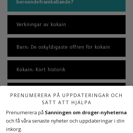
beroendeframkallande?
Verkningar av kokain
Barn: De oskyldigaste offren för kokain
Kokain: Kort historik
Vad langare kommer att säga till dig
PRENUMERERA PÅ UPPDATERINGAR OCH
SÄTT ATT HJÄLPA
Prenumerera på
Sanningen om droger-nyheterna
Sanningen om droger
och få våra senaste nyheter och uppdateringar i din
inkorg.