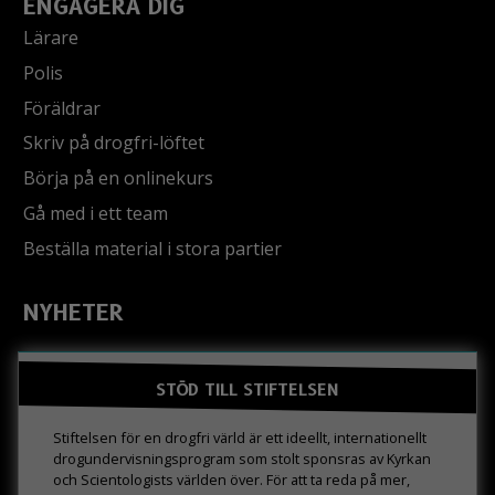
ENGAGERA DIG
Lärare
Polis
Föräldrar
Skriv på drogfri-löftet
Börja på en onlinekurs
Gå med i ett team
Beställa material i stora partier
NYHETER
STÖD TILL STIFTELSEN
Stiftelsen för en drogfri värld är ett ideellt, internationellt
drogundervisningsprogram som stolt sponsras av Kyrkan
och Scientologists världen över. För att ta reda på mer,