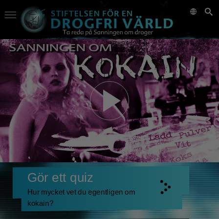
Gör ett quiz
Hur mycket vet du egentligen om
kokain?