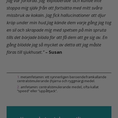
Jag var förlorad. Jag ’exploderade’ och kunde inte
stoppa mig själv från att fortsätta med mitt svåra
missbruk av kokain.
Jag fick hallucinationer att djur
kröp under min hud.
Jag kände dem varje gång jag tog
en sil och skrapade mig med spetsen på min spruta
tills det började blöda för att få dem att ge sig av. En
gång blödde jag så mycket av detta att jag måste
föras till sjukhuset.”
– Susan
1
.
metamfetamin: ett synnerligen beroendeframkallande
centralstimulerande (hjärna och ryggmärg) medel.
2
.
amfetamin: centralstimulerande medel, ofta kallat
”speed” eller ”uppåttjack”.