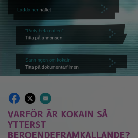
Ladda ner
häftet
”Party hela natten”
Titta på annonsen
Sanningen om kokain
Titta på dokumentärfilmen
VARFÖR ÄR KOKAIN SÅ
YTTERST
BEROENDEFRAMKALLANDE?