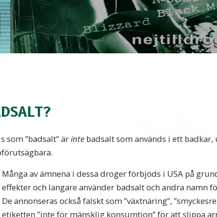
ADSALT?
js som ”badsalt” är
inte
badsalt som används i ett badkar, 
oförutsägbara.
Många av ämnena i dessa droger förbjöds i USA på grund
effekter och langare använder badsalt och andra namn för
De annonseras också falskt som ”växtnäring”, ”smyckesre
etiketten ”inte för mänsklig konsumtion” för att slippa ar