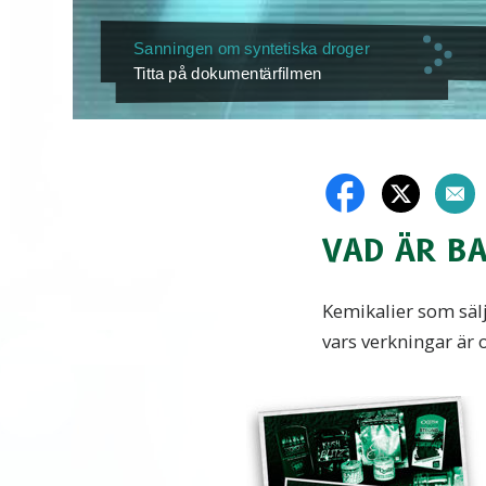
Sanningen om syntetiska droger
Titta på dokumentärfilmen
VAD ÄR B
Kemikalier som säl
vars verkningar är 