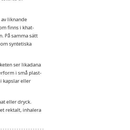
p av liknande
om finns i khat-
en. På samma sätt
 som syntetiska
keten ser likadana
erform i små plast-
i kapslar eller
at eller dryck.
et rektalt, inhalera