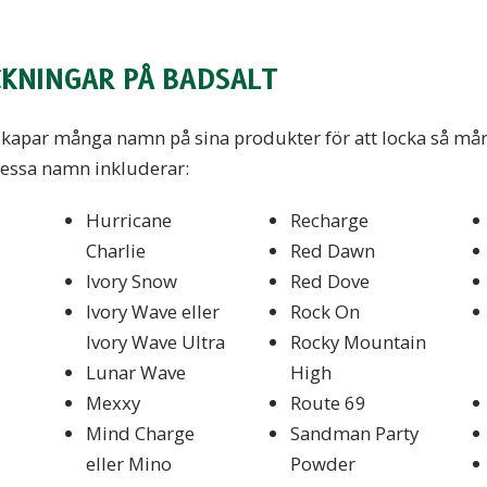
KNINGAR PÅ BADSALT
 skapar många namn på sina produkter för att locka så m
dessa namn inkluderar:
Hurricane
Recharge
Charlie
Red Dawn
Ivory Snow
Red Dove
Ivory Wave eller
Rock On
Ivory Wave Ultra
Rocky Mountain
Lunar Wave
High
Mexxy
Route 69
Mind Charge
Sandman Party
eller Mino
Powder