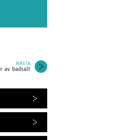
RERA
J TACK
NÄSTA
r av badsalt