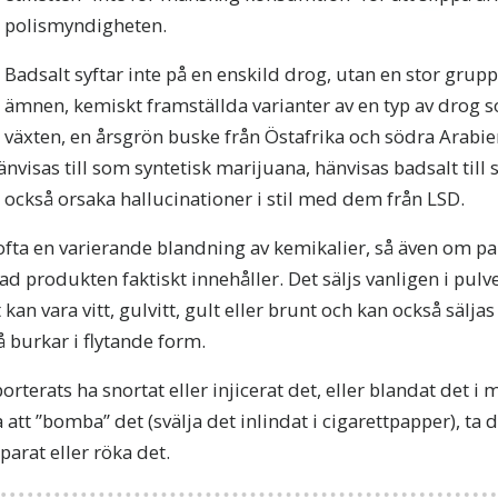
polismyndigheten.
Badsalt syftar inte på en enskild drog, utan en stor grup
ämnen, kemiskt framställda varianter av en typ av drog s
växten, en årsgrön buske från Östafrika och södra Arabi
nvisas till som syntetisk marijuana, hänvisas badsalt till
 också orsaka hallucinationer i stil med dem från LSD.
ofta en varierande blandning av kemikalier, så även om pa
vad produkten faktiskt innehåller. Det säljs vanligen i pulv
 kan vara vitt, gulvitt, gult eller brunt och kan också säljas 
må burkar i flytande form.
terats ha snortat eller injicerat det, eller blandat det i m
att ”bomba” det (svälja det inlindat i cigarettpapper), ta d
arat eller röka det.