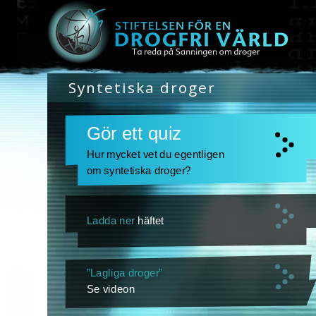
Syntetiska droger
Gör ett quiz
Hur mycket vet du egentligen
om syntetiska droger?
Ladda ner
häftet
”Lagliga droger”
Se videon