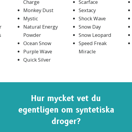
Charge
Scarface
Monkey Dust
Sextacy
Mystic
Shock Wave
r
Natural Energy
Snow Day
s
Powder
Snow Leopard
Ocean Snow
Speed Freak
Purple Wave
Miracle
Quick Silver
Hur mycket vet du
UMERERA PÅ UPPDATERINGAR OCH SÄTT ATT H
egentligen om syntetiska
merera på
Sanningen om droger-nyheterna
och få våra 
droger?
 och uppdateringar i din inkorg.