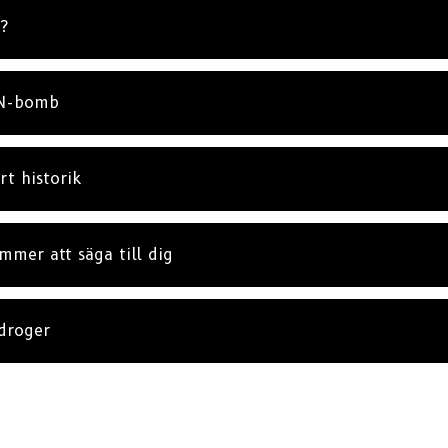
?
 N-bomb
t historik
mmer att säga till dig
droger