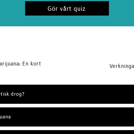
PRENUME
Gör vårt quiz
NE
arijuana: En kort
Verkninga
etisk drog?
juana