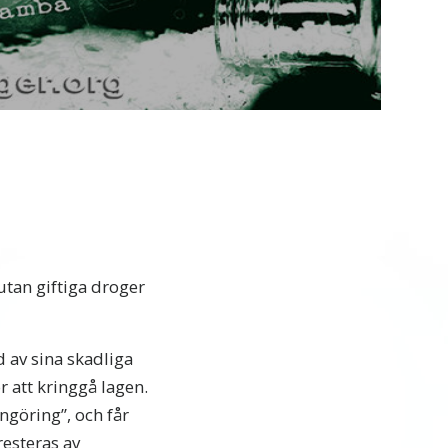
Video
utan giftiga droger
 av sina skadliga
 att kringgå lagen.
ngöring”, och får
resteras av