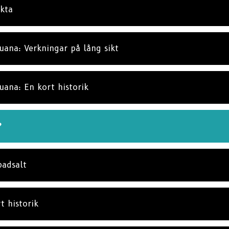
akta
uana: Verkningar på lång sikt
uana: En kort historik
?
badsalt
t historik