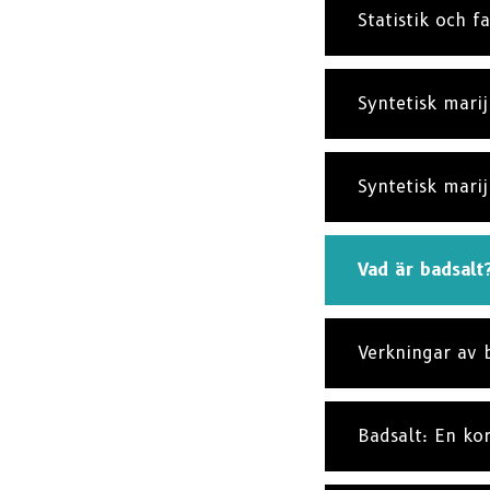
Statistik och f
Syntetisk marij
Syntetisk marij
Vad är badsalt
Verkningar av 
Badsalt: En kor