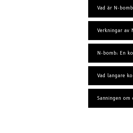
Vad är N-bomb
Verkningar av
N-bomb: En kor
Vad langare ko
Sanningen om 