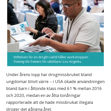
Stiftelsen för en drogfri värld håller workshoppen
Training the Trainers
för utbildare i Los Angeles.
Under årens lopp har drogmissbruket bland
ungdomar blivit värre – i USA ökade användningen
bland barn i åttonde klass med 61 % mellan 2016
och 2020, medan en av åtta tonåringar
rapporterade att de hade missbrukat illegala
droger det gångna året.